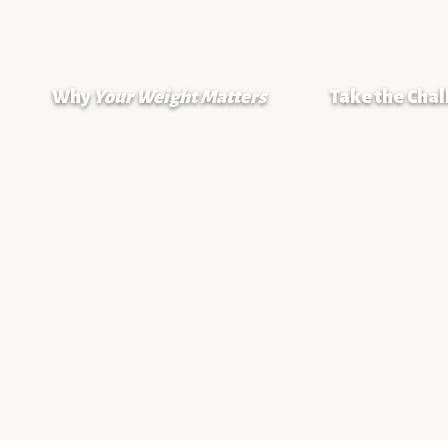
Why
Your Weight Matters
Take the Cha