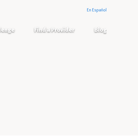
En Español
llenge
Find a Provider
Blog