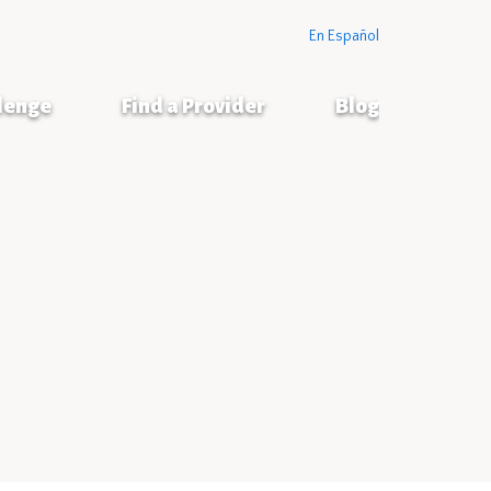
En Español
llenge
Find a Provider
Blog