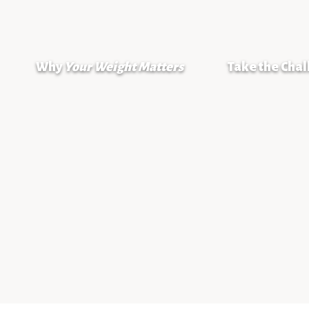
Why
Your Weight Matters
Take the Cha